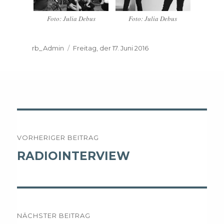
Foto: Julia Debus
Foto: Julia Debus
Autor
rb_Admin
Veröffentlicht
Freitag, der 17. Juni 2016
am
Beitrags-
VORHERIGER BEITRAG
Navigation
Vorheriger
RADIOINTERVIEW
Beitrag:
NÄCHSTER BEITRAG